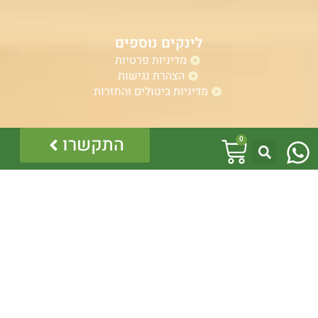
לינקים נוספים
מדיניות פרטיות
הצהרת נגישות
מדיניות ביטולים והחזרות
W
עגלת
התקשרו
אזהרה:
0
h
במוצרים ובמידע המובא באתר, בדף פיסבוק או בכל מדיה
קניות
אחרת אין המלצה לגעת, להתעסק, להפריע לנחש ארסי, טעות
a
בזיהוי עלולה לעלות בחיי אדם!
לכן תמיד הזמינו בעל מקצוע – לוכד מורשה.
t
כל התוכן לרבות הלוגו והמוצרים מוגנים בזכויות יוצרים, אין
להשתמש בתוכן מהאתר או בחלקו ללא קבלת היתר מפורש
s
בכתב.
a
p