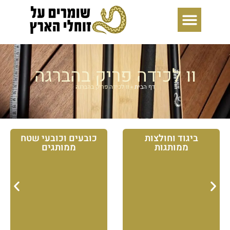
ילוג
תוכן
וו לכידה פריק בהברגה
דף הבית
»
וו לכידה פריק בהברגה
ביגוד וחולצות
כובעים וכובעי שטח
ממותגות
ממותגים