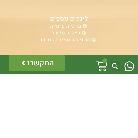
לינקים נוספים
מדיניות פרטיות
הצהרת נגישות
מדיניות ביטולים והחזרות
W
עגלת
התקשרו
אזהרה:
0
h
במוצרים ובמידע המובא באתר, בדף פיסבוק או בכל מדיה
קניות
אחרת אין המלצה לגעת, להתעסק, להפריע לנחש ארסי, טעות
a
בזיהוי עלולה לעלות בחיי אדם!
לכן תמיד הזמינו בעל מקצוע – לוכד מורשה.
t
כל התוכן לרבות הלוגו והמוצרים מוגנים בזכויות יוצרים, אין
להשתמש בתוכן מהאתר או בחלקו ללא קבלת היתר מפורש
s
בכתב.
a
p