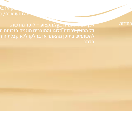
ם
אזהרה:
במוצרים ובמידע המובא באתר, בדף פיסבוק או ב
אין המלצה לגעת, להתעסק, להפריע לנחש ארסי, טע
עלולה לעלות בחיי אדם!
החזרות
לכן תמיד הזמינו בעל מקצוע – לוכד מורשה.
כל התוכן לרבות הלוגו והמוצרים מוגנים בזכויות יוצ
להשתמש בתוכן מהאתר או בחלקו ללא קבלת הית
בכתב.