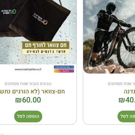
עי שטח ממותגים
כובעים וכובעי שטח ממותגים
דנה
חם-צוואר (לא הורגים נחש
₪
60.00
₪
40
ה לסל
הוספה לסל