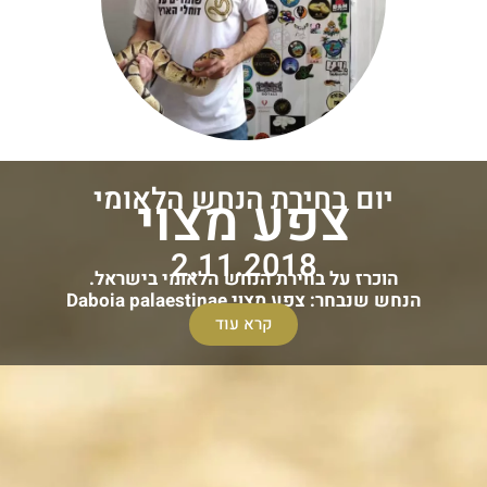
יום בחירת הנחש הלאומי
צפע מצוי
2.11.2018
הוכרז על בחירת הנחש הלאומי בישראל.
הנחש שנבחר: צפע מצוי Daboia palaestinae
קרא עוד