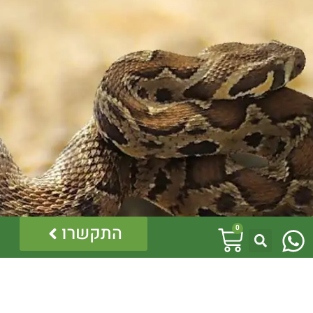
W
עגלת
התקשרו
0
h
קניות
a
t