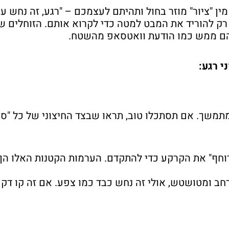
ין "ציור" מוזר בחול ותהיתם לעצמכם – "רגע, זה נחש ע
ק להוריד את המבט למטה כדי לקרוא אותם. הזוחלים שלנ
הם ממש כמו הודעת וואטסאפ מהשטח.
י רגע:
משך. אם תסתכלו טוב, תראו שבצד החיצוני של כל "סי
וחף" את הקרקע כדי להתקדם. הערמות הקטנות האלו הן 
ב ומטושטש, אולי זה נחש כבד כמו צפע. אם זה קו דק 