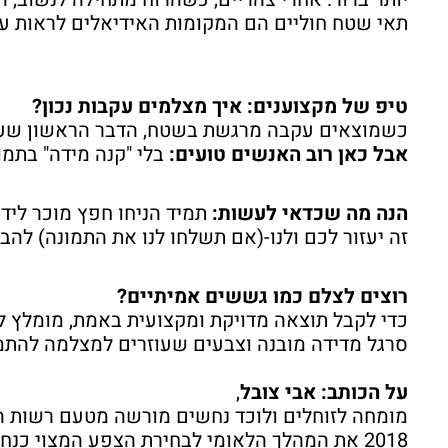
תאי שטח חוליים הם המקומות האידיאלים לראות ע
טיפ של מקצוענים: איך מצלמים עקבות נכון?
כשמוצאים עקבה מרגשת בשטח, הדבר הראשון שעוש
אבל כאן רוב האנשים טועים:
בלי "קנה מידה" בתמו
הנה מה שכדאי לעשות:
תמיד הניחו חפץ מוכר ליד
זה יעזור לכם ולנו-(אם תשלחו לנו את התמונה) לה
רוצים לצלם כמו גששים אמיתיים?
כדי לקבל תוצאה מדויקת ומקצועית באמת, מומלץ
סרגל מדידה מובנה וצבעים שעוזרים למצלמה להת
על הכותב:
אבי צובל
,
מומחה לזוחלים ולוכד נחשים מורשה מטעם רשות הט
2018 את המהלך הלאומי לבחירת הצפע המצוי כנחש הלאומי של ישראל.