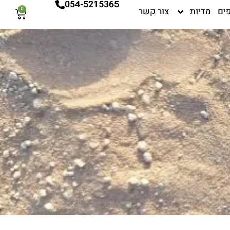
054-5215365
ים
מדיות
צור קשר
0
עגלת
קניות