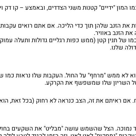
 המון "ידיים" קטנות משני הצדדים, ובאמצע – קו דק וי
ות את הזנב שלהן תוך כדי הליכה. אם אתם רואים עקבות 
ת הזנב באוויר.
 של תנין קטן (ממש כפות רגליים גדולות ותעלה עמוקה
ולה שלנו.
והוא לא ממש "מרחף" על החול. העקבות שלו נראות כמו ש
 של השריון שלו שמשפשף את הקרקע.
אם ראיתם את זה, הצב כנראה לא רחוק (בכל זאת, הוא 
 נמוכה. הצל שהשמש עושה "מבליט" את השקעים בחול 
עקבות "נמחקות" לאט לאט, וזה הזמן להגיד לטבע לילה ט